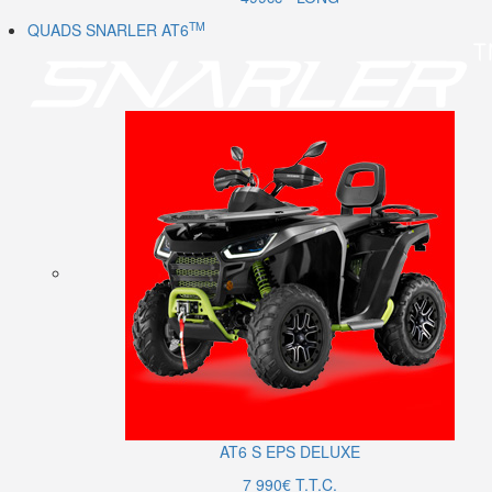
TM
QUADS SNARLER AT6
AT6
S
EPS DELUXE
7 990€ T.T.C.