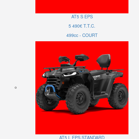
AT5
S
EPS
5 490€ T.T.C.
499cc - COURT
AT5
L
EPS
STANDARD