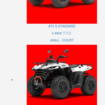
AT5
S
STANDARD
4 990€ T.T.C.
499cc - COURT