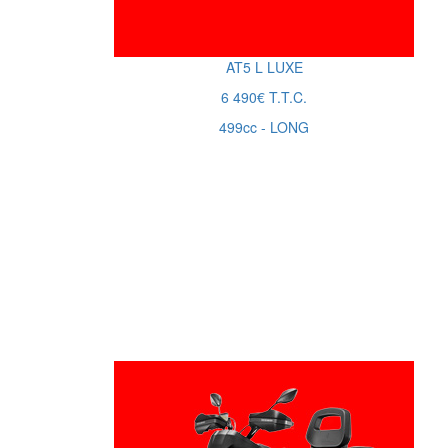
AT5
L
LUXE
6 490€ T.T.C.
499cc - LONG