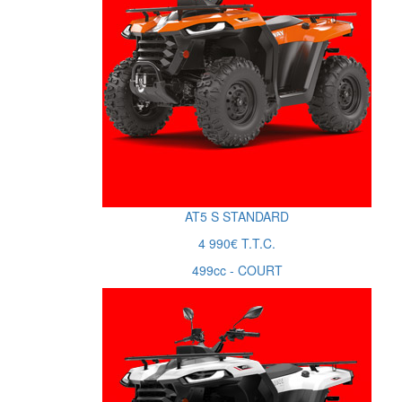
AT5
S
STANDARD
4 990€ T.T.C.
499cc - COURT