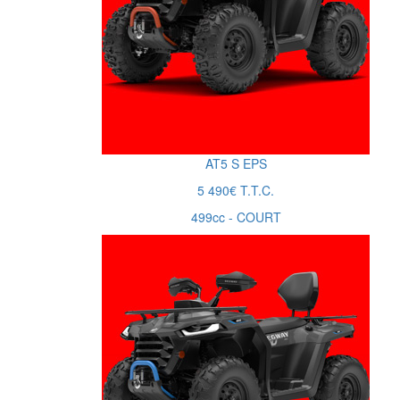
AT5
S
EPS
5 490€ T.T.C.
499cc - COURT