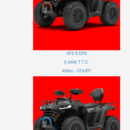
AT5
S
EPS
5 490€ T.T.C.
499cc - COURT