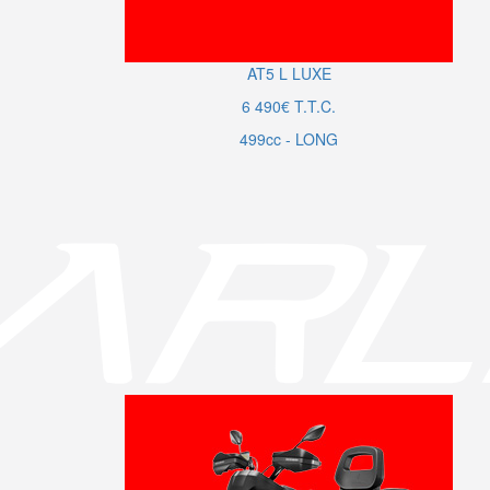
AT5
L
LUXE
6 490€ T.T.C.
499cc - LONG