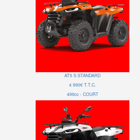
AT5
S
STANDARD
4 990€ T.T.C.
499cc - COURT