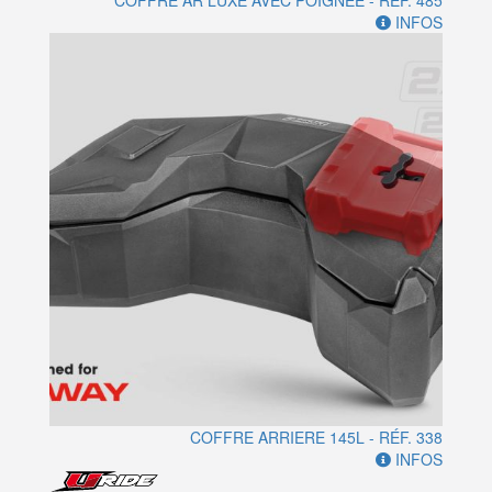
COFFRE AR LUXE AVEC POIGNEE - RÉF. 485
INFOS
COFFRE ARRIERE 145L - RÉF. 338
INFOS