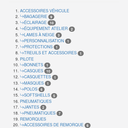
ACCESSOIRES VÉHICULE
BAGAGERIE
9
ÉCLAIRAGE
10
ÉQUIPEMENT ATELIER
2
LAMES À NEIGE
3
PERSONNALISATION
1
PROTECTIONS
1
TREUILS ET ACCESSOIRES
1
PILOTE
BONNETS
1
CASQUES
10
CASQUETTES
1
MASQUES
1
POLOS
6
SOFTSHELLS
5
PNEUMATIQUES
JANTES
2
PNEUMATIQUES
7
REMORQUES
ACCESSOIRES DE REMORQUE
6