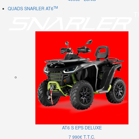
TM
QUADS SNARLER AT6
AT6
S
EPS DELUXE
7 990€ T.T.C.