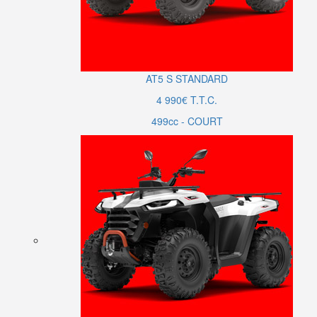
AT5
S
STANDARD
4 990€ T.T.C.
499cc - COURT