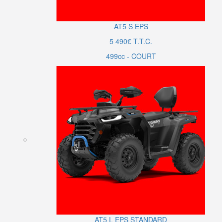
AT5
S
EPS
5 490€ T.T.C.
499cc - COURT
AT5
L
EPS
STANDARD