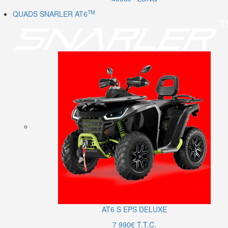
TM
QUADS SNARLER AT6
AT6
S
EPS DELUXE
7 990€ T.T.C.