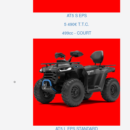
AT5
S
EPS
5 490€ T.T.C.
499cc - COURT
AT5
L
EPS
STANDARD