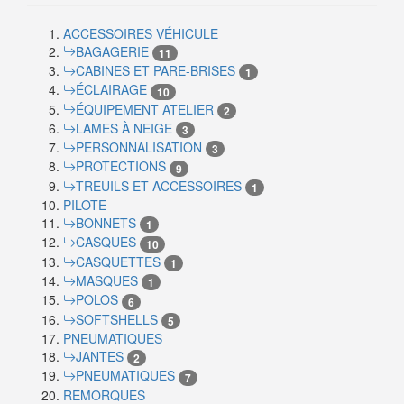
ACCESSOIRES VÉHICULE
BAGAGERIE
11
CABINES ET PARE-BRISES
1
ÉCLAIRAGE
10
ÉQUIPEMENT ATELIER
2
LAMES À NEIGE
3
PERSONNALISATION
3
PROTECTIONS
9
TREUILS ET ACCESSOIRES
1
PILOTE
BONNETS
1
CASQUES
10
CASQUETTES
1
MASQUES
1
POLOS
6
SOFTSHELLS
5
PNEUMATIQUES
JANTES
2
PNEUMATIQUES
7
REMORQUES