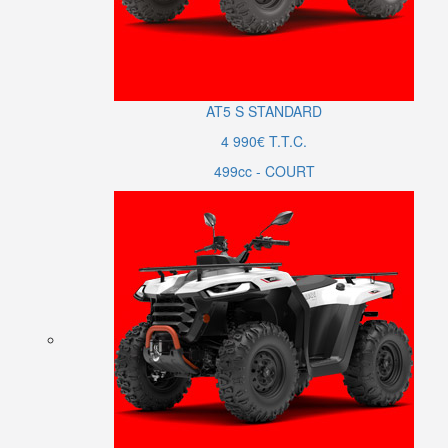
AT5
S
STANDARD
4 990€ T.T.C.
499cc - COURT