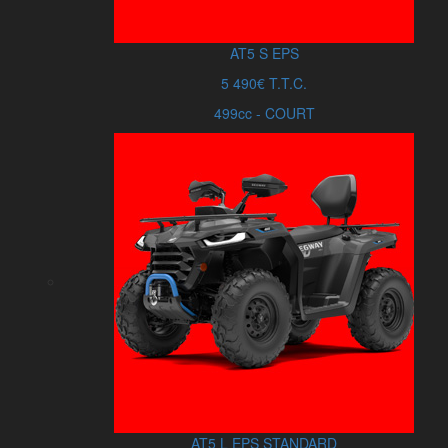
AT5
S
EPS
5 490€ T.T.C.
499cc - COURT
AT5
L
EPS
STANDARD