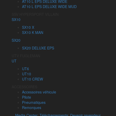
AT10 L EPS DELUXE WIDE
AT10 L EPS DELUXE WIDE MUD
SSV HYPERSPORT VILLAIN
SX10
SX10 X
SX10 K MAN
SX20
SX20 DELUXE EPS
UTV FUGLEMAN
UT
UT6
UT10
UT10 CREW
ACCESSOIRES
Accessoires véhicule
Pilote
Pneumatiques
Remorques
Media Center
|
Téléchargements
|
Devenir revendeur