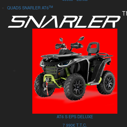
TM
QUADS SNARLER AT6
AT6
S
EPS DELUXE
7 990€ T.T.C.