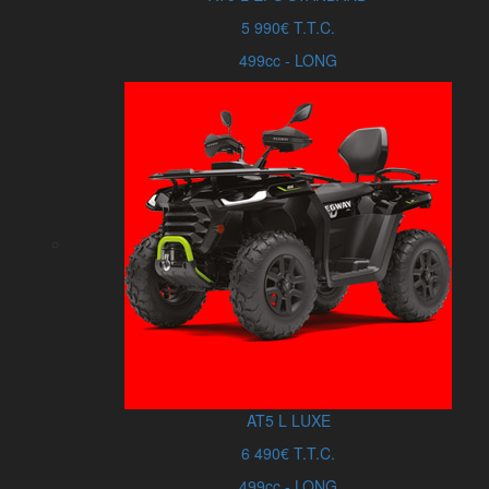
5 990€ T.T.C.
499cc - LONG
AT5
L
LUXE
6 490€ T.T.C.
499cc - LONG