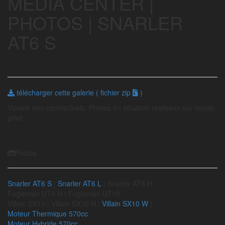
MEDIA CENTER |
PHOTOS | SNARLER
AT6 S
télécharger cette galerie ( fichier zip
)
Visuels non contractuels. Photos en situation réalisées sur terrain
privé.
Photos
Snarler AT6 S
|
Snarler AT6 L
|
Snarler AT6 H
Fugleman UT6 H | Fugleman UT10
Villain SX10 | Villain SX10 H |
Villain SX10 W
|
Moteur Thermique 570cc
Moteur Hybride 570cc