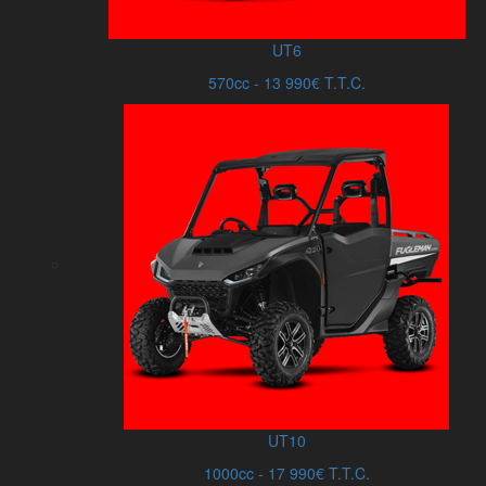
UT6
570cc - 13 990€ T.T.C.
UT10
1000cc - 17 990€ T.T.C.